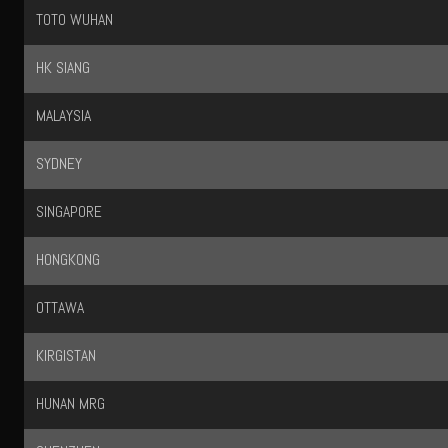
- 1 User ID hanya dapat Claim 1x Bonus T-Shirt Eks
Informasi Lebih Lanjut Hubungi Livechat !
YAMAZAKI
- Proses Claim dapat dilakukan melalui Livechat at
- Harap melakukan pengisian form alamat penerima d
AJAX LOTTO
alamat pengiriman
HUNAN NIGHT
Informasi Lebih Lanjut Hubungi Livechat !
SEMARANG4D