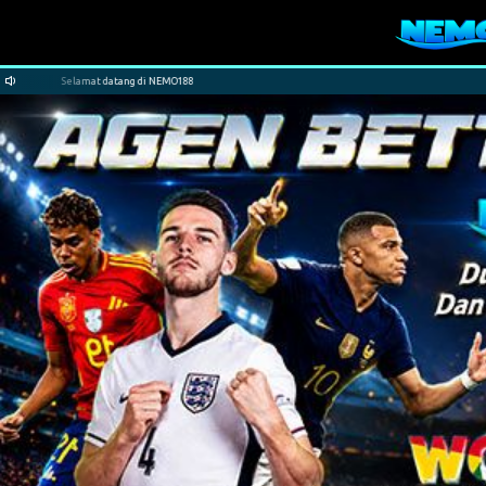
atang di NEMO188
Selamat datang di NEMO188