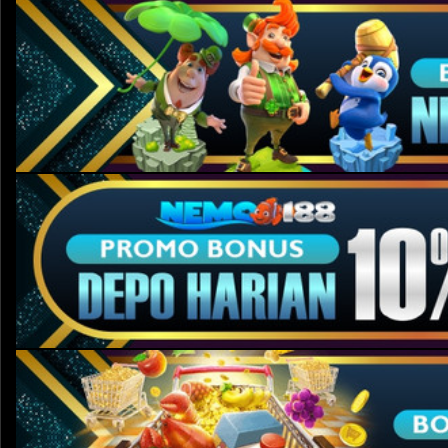
EVENT PETIR MERAH ZEUS & PRIN
MAIN SLOT PALING UNTUNG DI NEMO188, MAXWIN UP 
Syarat & Ketentuan :
- Event ini Berlaku hanya untuk semua member Ne
OLYMPUS & STARLIGHT PRINCESS.
- Extra Bonus yang di berikan harus mendapatkan 
BONUS NEW MEMBER 20%
- Maksimal untuk Claim Bonus ini 1x dalam 1hari.
- Screenshot Hasil Akhir Perkalian (Dari handphone
- Minimal Deposit Rp 50.000 ( Deposit pulsa tidak be
share ke
- FB : (
Group FB Nemo188
).
- Maksimal Bonus yang diberikan adalah Rp.50.000,
dengan menggunakan hashtag: #Claimfreespin #Cl
- Bonus Bisa Di Claim melalui Livechat atau Whats
#maxwin10000x .
- Bonus tidak dapat di Withdrawkan sampai anda tel
- Wajib melakukan Proses Claim dapat dilakukan me
pertama kali ( Termasuk Bonus ) Contoh: Deposit Rp
BONUS DEPOSIT 10%
- Wajib Konfirmasi ke CS Nemo188 Bila ingin Mel
Rp 100.000 + 20.000 x 3 = Rp.360.000,- ) maka Tur
LANJUT BERMAIN EXTRA BONUS AKAN DI ANGG
- Pihak Nemo188 berhak untuk membatalkan Bonus 
- Minimal Deposit Rp 50.000,
- Bonus di Berikan Setelah Hasil Win-Lose Muncul
melakukan Kecurangan atau Melanggar Ketentuan 
- Maximal Bonus diberikan Rp. 50.000,-